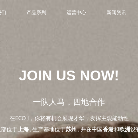
我们
产品系列
运营中心
新闻资讯
JOIN US NOW!
一队人马，四地合作
在ECO J，你将有机会展现才华，发挥主观能动性
总部位于
上海
生产基地位于
苏州
并在
中国香港
和
欧洲
设
，
，